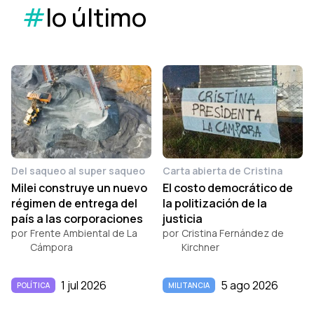
#
lo último
Del saqueo al super saqueo
Carta abierta de Cristina
Milei construye un nuevo
El costo democrático de
régimen de entrega del
la politización de la
país a las corporaciones
justicia
por
Frente Ambiental de La
por
Cristina Fernández de
Cámpora
Kirchner
1 jul 2026
5 ago 2026
POLÍTICA
MILITANCIA