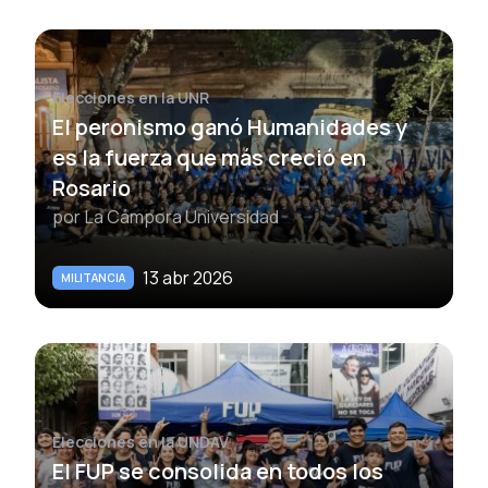
Elecciones en la UNR
El peronismo ganó Humanidades y
es la fuerza que más creció en
Rosario
por
La Cámpora Universidad
13 abr 2026
MILITANCIA
Elecciones en la UNDAV
El FUP se consolida en todos los