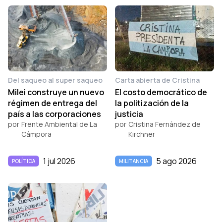
Del saqueo al super saqueo
Carta abierta de Cristina
Milei construye un nuevo
El costo democrático de
régimen de entrega del
la politización de la
país a las corporaciones
justicia
por
Frente Ambiental de La
por
Cristina Fernández de
Cámpora
Kirchner
1 jul 2026
5 ago 2026
POLÍTICA
MILITANCIA