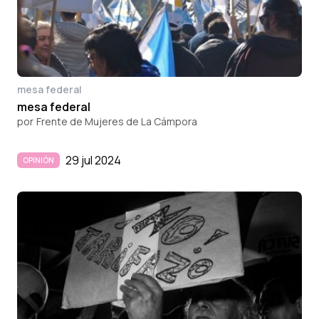
mesa federal
mesa federal
por
Frente de Mujeres de La Cámpora
29 jul 2024
OPINIÓN