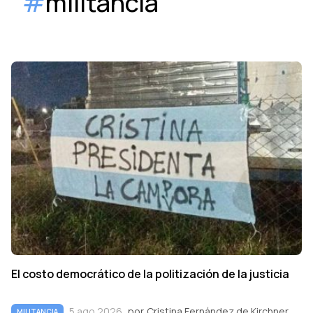
#
militancia
El costo democrático de la politización de la justicia
5 ago 2026
por
Cristina Fernández de Kirchner
MILITANCIA