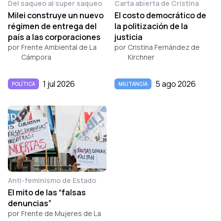
Del saqueo al super saqueo
Carta abierta de Cristina
Milei construye un nuevo
El costo democrático de
régimen de entrega del
la politización de la
país a las corporaciones
justicia
por
Frente Ambiental de La
por
Cristina Fernández de
Cámpora
Kirchner
1 jul 2026
5 ago 2026
POLÍTICA
MILITANCIA
Anti-feminismo de Estado
El mito de las “falsas
denuncias”
por
Frente de Mujeres de La