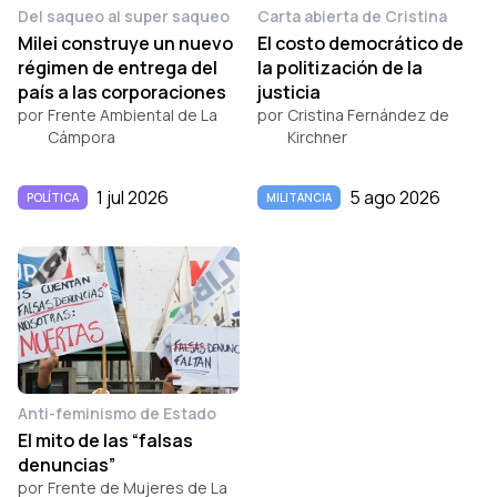
Del saqueo al super saqueo
Carta abierta de Cristina
Milei construye un nuevo
El costo democrático de
régimen de entrega del
la politización de la
país a las corporaciones
justicia
por
Frente Ambiental de La
por
Cristina Fernández de
Cámpora
Kirchner
1 jul 2026
5 ago 2026
POLÍTICA
MILITANCIA
Anti-feminismo de Estado
El mito de las “falsas
denuncias”
por
Frente de Mujeres de La