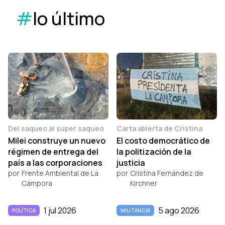
#
lo último
Del saqueo al super saqueo
Carta abierta de Cristina
Milei construye un nuevo
El costo democrático de
régimen de entrega del
la politización de la
país a las corporaciones
justicia
por
Frente Ambiental de La
por
Cristina Fernández de
Cámpora
Kirchner
1 jul 2026
5 ago 2026
POLÍTICA
MILITANCIA