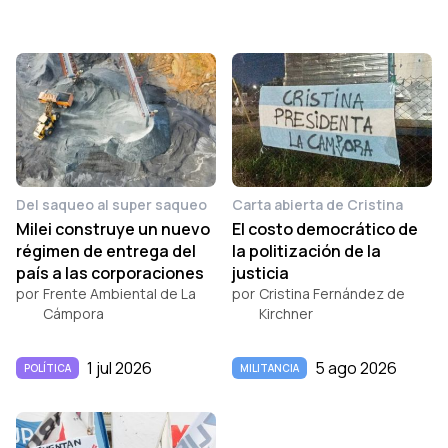
Del saqueo al super saqueo
Carta abierta de Cristina
Milei construye un nuevo
El costo democrático de
régimen de entrega del
la politización de la
país a las corporaciones
justicia
por
Frente Ambiental de La
por
Cristina Fernández de
Cámpora
Kirchner
1 jul 2026
5 ago 2026
POLÍTICA
MILITANCIA