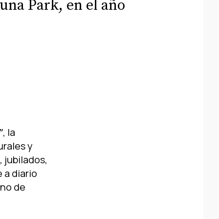
Luna Park, en el año
, la
urales y
 jubilados,
 a diario
rno de