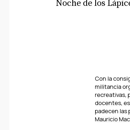
Noche de los Lápice
Con la consig
militancia or
recreativas, 
docentes, es
padecen las p
Mauricio Macr