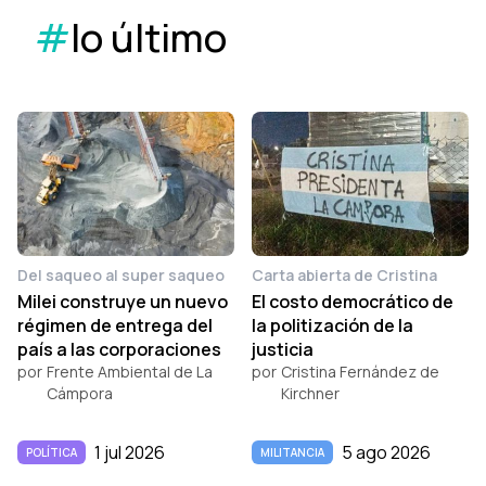
#
lo último
Del saqueo al super saqueo
Carta abierta de Cristina
Milei construye un nuevo
El costo democrático de
régimen de entrega del
la politización de la
país a las corporaciones
justicia
por
Frente Ambiental de La
por
Cristina Fernández de
Cámpora
Kirchner
1 jul 2026
5 ago 2026
POLÍTICA
MILITANCIA