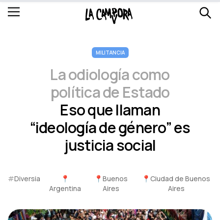
MILITANCIA
La odiología como
política de Estado
Eso que llaman
“ideología de género” es
justicia social
#
Diversia
📍
📍
Buenos
📍
Ciudad de Buenos
Argentina
Aires
Aires