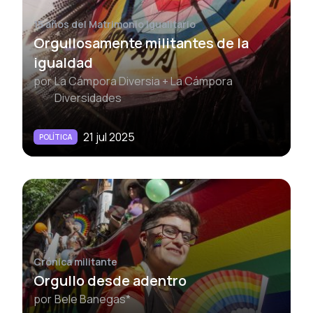
15 años del Matrimonio Igualitario
Orgullosamente militantes de la
igualdad
por
La Cámpora Diversia + La Cámpora
Diversidades
21 jul 2025
POLÍTICA
Crónica militante
Orgullo desde adentro
por
Bele Banegas*