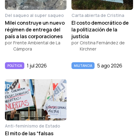
Del saqueo al super saqueo
Carta abierta de Cristina
Milei construye un nuevo
El costo democrático de
régimen de entrega del
la politización de la
país a las corporaciones
justicia
por
Frente Ambiental de La
por
Cristina Fernández de
Cámpora
Kirchner
1 jul 2026
5 ago 2026
POLÍTICA
MILITANCIA
Anti-feminismo de Estado
El mito de las “falsas