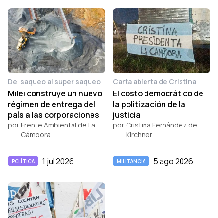
Del saqueo al super saqueo
Carta abierta de Cristina
Milei construye un nuevo
El costo democrático de
régimen de entrega del
la politización de la
país a las corporaciones
justicia
por
Frente Ambiental de La
por
Cristina Fernández de
Cámpora
Kirchner
1 jul 2026
5 ago 2026
POLÍTICA
MILITANCIA