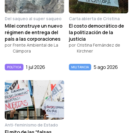
Del saqueo al super saqueo
Carta abierta de Cristina
Milei construye un nuevo
El costo democrático de
régimen de entrega del
la politización de la
país a las corporaciones
justicia
por
Frente Ambiental de La
por
Cristina Fernández de
Cámpora
Kirchner
1 jul 2026
5 ago 2026
POLÍTICA
MILITANCIA
Anti-feminismo de Estado
El mito de las “falsas