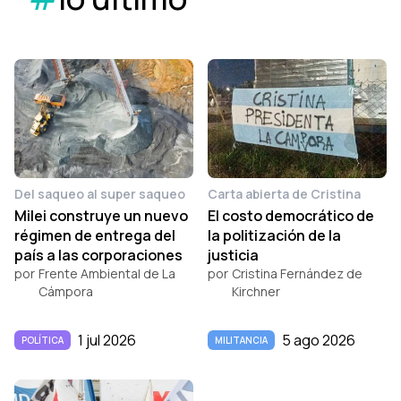
Del saqueo al super saqueo
Carta abierta de Cristina
Milei construye un nuevo
El costo democrático de
régimen de entrega del
la politización de la
país a las corporaciones
justicia
por
Frente Ambiental de La
por
Cristina Fernández de
Cámpora
Kirchner
1 jul 2026
5 ago 2026
POLÍTICA
MILITANCIA