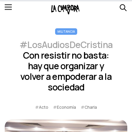
MILITANCIA
#LosAudiosDeCristina
Con resistir no basta:
hay que organizar y
volver a empoderar a la
sociedad
#
Acto
#
Economía
#
Charla