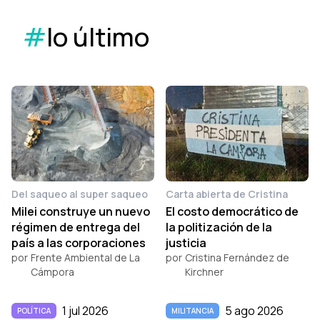
#
lo último
Del saqueo al super saqueo
Carta abierta de Cristina
Milei construye un nuevo
El costo democrático de
régimen de entrega del
la politización de la
país a las corporaciones
justicia
por
Frente Ambiental de La
por
Cristina Fernández de
Cámpora
Kirchner
1 jul 2026
5 ago 2026
POLÍTICA
MILITANCIA