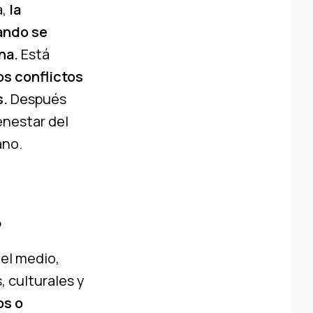
a,
la
uando se
na.
Está
os conflictos
s.
Después
enestar del
ano.
?
 el medio,
 culturales y
os o