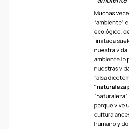
“
ambiente
Muchas veces
“ambiente” e
ecológico, d
limitada suel
nuestra vida 
ambiente lo 
nuestras vida
falsa dicotom
"naturaleza 
“naturaleza” 
porque vive 
cultura ance
humano y dón