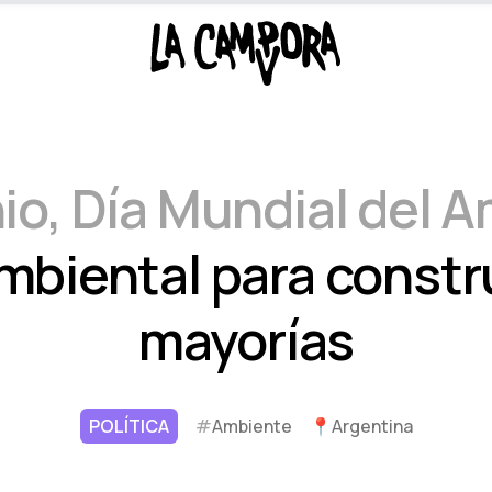
nio, Día Mundial del 
ambiental para constr
mayorías
POLÍTICA
#
Ambiente
📍
Argentina