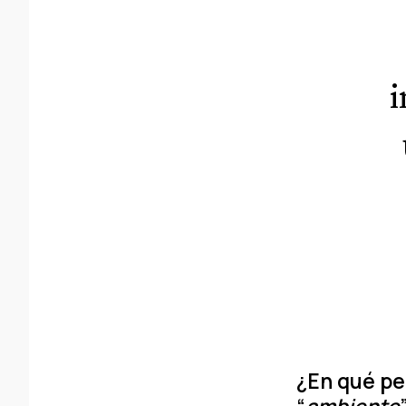
i
¿En qué p