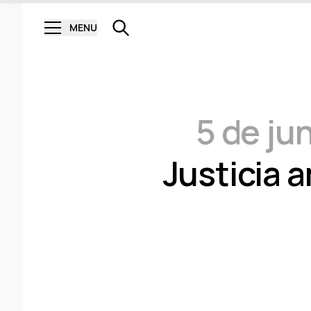
MENU
5 de ju
Justicia 