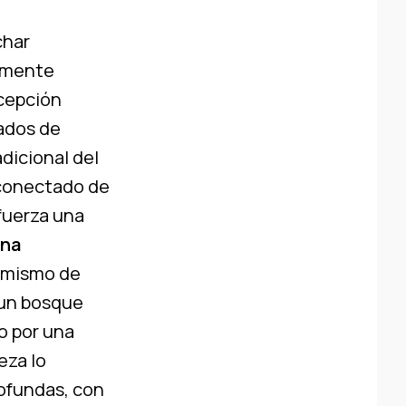
char
ramente
cepción
jados de
dicional del
sconectado de
efuerza una
una
 mismo de
 un bosque
o por una
eza lo
ofundas, con