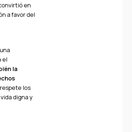
convirtió en
ón a favor del
 una
 el
bién la
rechos
 respete los
 vida digna y