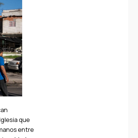
can
Iglesia que
umanos entre