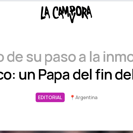
 de su paso a la inm
co: un Papa del fin d
EDITORIAL
📍
Argentina