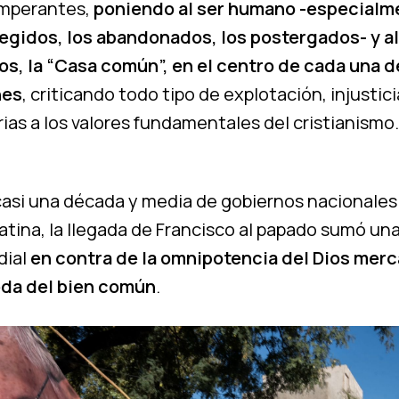
imperantes,
poniendo al ser humano -especialme
gidos, los abandonados, los postergados- y a
s, la “Casa común”, en el centro de cada una d
nes
, criticando todo tipo de explotación, injustic
as a los valores fundamentales del cristianismo.
asi una década y media de gobiernos nacionales
atina, la llegada de Francisco al papado sumó un
ial
en contra de la omnipotencia del Dios merc
eda del bien común
.