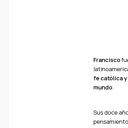
Francisco
fue
latinoameric
fe católica 
mundo
.
Sus doce año
pensamiento 