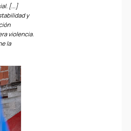
l. [...]
stabilidad y
ción
era violencia.
ne la