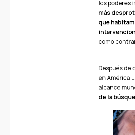
los poderes 
más desprote
que habitamo
intervencio
como contrari
Después de c
en América L
alcance mund
de la búsqu