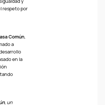
sigualdad y
el respeto por
Casa Común
,
amado a
desarrollo
asado en la
ión
ctando
mún
, un