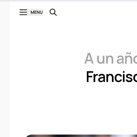
MENU
A un año
Francis