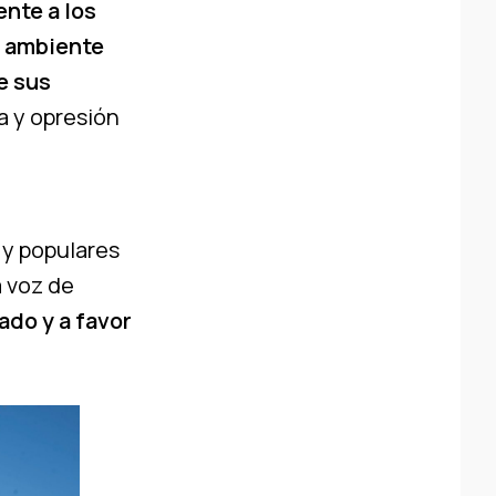
nte a los
l ambiente
e sus
ia y opresión
 y populares
a voz de
ado y a favor