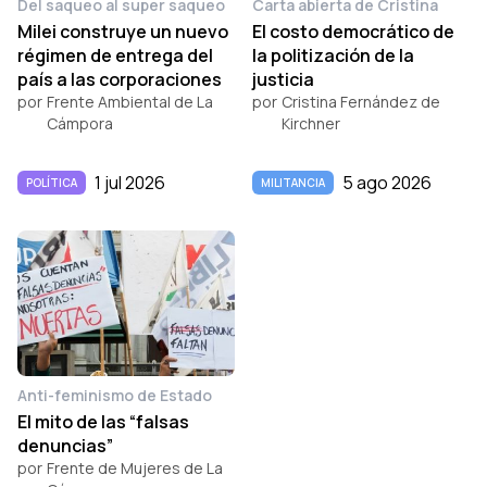
Del saqueo al super saqueo
Carta abierta de Cristina
Milei construye un nuevo
El costo democrático de
régimen de entrega del
la politización de la
país a las corporaciones
justicia
por
Frente Ambiental de La
por
Cristina Fernández de
Cámpora
Kirchner
1 jul 2026
5 ago 2026
POLÍTICA
MILITANCIA
Anti-feminismo de Estado
El mito de las “falsas
denuncias”
por
Frente de Mujeres de La