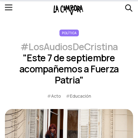
POLÍTICA
#LosAudiosDeCristina
"Este 7 de septiembre
acompañemos a Fuerza
Patria"
#
Acto
#
Educación