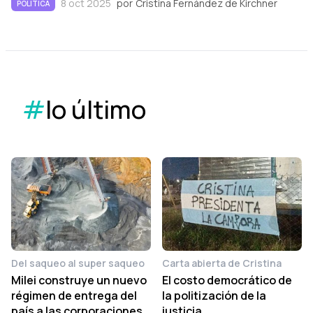
8 oct 2025
por
Cristina Fernández de Kirchner
POLÍTICA
#
lo último
Del saqueo al super saqueo
Carta abierta de Cristina
Milei construye un nuevo
El costo democrático de
régimen de entrega del
la politización de la
país a las corporaciones
justicia