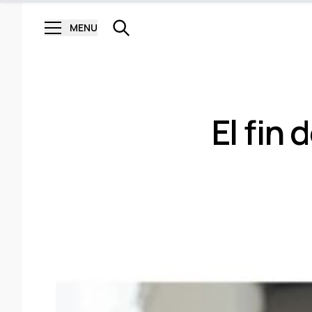
MENU
El fin