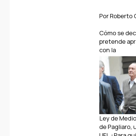
Por Roberto 
Cómo se decid
pretende apro
con la
Ley de Medios de la democracia. El viaje del CEO a Nueva York y la congoja de Pagliaro, uno de los socios. La actitud vigilante de la AFSCA, la CNV y la UFI. ¿Para quién queda Papel Prensa? La noticia es impactante por su fuerte contenido simbólico y práctico. Quizá sea la más relevante luego del fallo que resolvió la constitucionalidad plena de la Ley de Servicios de Comunicación Audiovisual (LSCA). "Magnetto y Herrera de Noble se van de Clarí­n para adecuarse a la Ley de Medios", tituló Tiempo Argentino. "El Grupo Clarí­n presentó su propuesta de nuevos accionistas", dijo Clarí­n. "El Grupo Clarí­n quedó dividido en dos partes con socios diferentes", publicó La Nación; y Página/12 decidió titular: "Los nombres de la división de Clarí­n". En sí­ntesis, con su informe a la Comisión Nacional de Valores (CNV) presentado el miércoles 14 de mayo y su notificación a la AFSCA dos dí­as más tarde, los accionistas del Grupo Clarí­n S.A., cotizante en las bolsas de Buenos Aires y Londres, iniciaron formalmente el proceso comercial y legal para subdividirse y desprenderse de todos sus excesos frente a la ley que combatieron ferozmente durante cinco años. La concentración empresarial en materia de comunicación entró en su fin de ciclo; y con él, su máximo exponente, el hacedor de un modelo de negocios que empieza a conjugarse como tiempo pasado, Héctor Magnetto. La nueva ley democrática, que cumple con todos los requisitos exigidos por el sistema interamericano de DD HH en materia de libertad de expresión y derecho a la comunicación, ya no le permite mantener su oligopolio. Las interpretaciones pueden ser dispares, más cautas o más optimistas, con perspectivas más legalistas o exclusivamente polí­ticas, pero sin dudas el paso que dio el Grupo Clarí­n S.A. y se conoció este