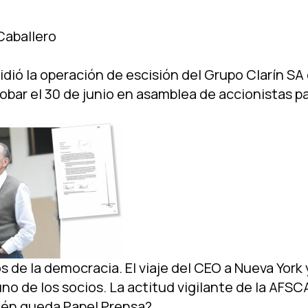
Caballero
ió la operación de escisión del Grupo Clarí­n SA
bar el 30 de junio en asamblea de accionistas pa
 viernes va en un sólo sentido: la adecuación a la LSCA dispuesta por sus accionistas directos e indirectos, escenario que se abrió con un viaje de Magnetto y Lucio Pagliaro a Nueva York, el 21 de abril, para presentarse ante un notario público estadounidense, prueba del grado de extranjerización de los '90 que todaví­a rige el mercado local de la comunicación. De las 30 páginas del documento que entregó Marí­a de los Milagros Páez, la apoderada del holding, lo que surge como novedad inmediata es que el oligopolio decidió aplacar la visceralidad de sus escritos previos. Hay un lenguaje frío, técnico, de negocios, que parece haber enterrado el diccionario bélico que habí­a usado hasta ahora. La capitulación verborrágica puede también advertirse en la crónica sin firma de Clarí­n de ayer sobre la noticia: "El Grupo propuso que los cuatro accionistas controlantes se dividan en dos empresas principales, que serán continuadoras de Cablevisión y de los medios periodí­sticos del grupo. En tanto que otras cuatro unidades se venderán a terceros, dentro del plan de adecuación a la ley de medios". Ya no es "Ley de medios K", ni de "control de medios", ni "ley mordaza", ahora es "ley de medios", a secas. Hay un notorio avance pretendidamente democrático en la prosa. El periodista de La Nación José Crettaz, implacable crí­tico de la LSCA, en su nota de ayer también introdujo este ánimo pacificador como si de golpe se le hubiera elevado la cuota de "Francisco en sangre": "Los cuatro socios controlantes del Grupo Clarí­n decidieron dividir en dos la empresa para cumplir con las disposiciones de la ley de medios (ˮ¦) Aprobada en 2009 y declarada plenamente constitucional por la Corte Suprema en octubre de 2013 establece múltiples topes a la cantidad de licencias de TV por cable en compatibilidades cruzadas entre la propiedad de distintos tipos de medios que hicieron completamente ilegal la actual configuración del grupo empresario". ¿La Nación tratando de "ilegal" a su socio en Papel Prensa, si no se adecúa? Leer para creer. Claro que no todas son rosas. También puede leerse: "La propuesta de escisión, que ya está en manos de la CNV, desconcertó a la Autoridad de Servicios de Comunicación Audiovisual (AFSCA), que hasta último momento especuló con que el grupo presentarí­a como nuevos titulares a los herederos de los actuales accionistas, una versión que hizo circular públicamente el socio minoritario del Grupo Clarí­n en Cablevisión, David Martí­nez". El que especuló con esa posibilidad, primero que nadie, fue Jorge Fontevecchia, CEO del Grupo Perfil, a través de su bisemanario; y no el AFSCA, que conduce Martí­n Sabbatella. Es raro que se hable de desconcierto del órgano de aplicación de la ley, cuando Este tendrá la última palabra sobre el proceso de adecuación que todo indica comenzó este viernes. Aún se desconoce a manos de quiénes irán las otras cuatro unidades de negocios, que Clarí­n tiene que poner a la venta a terceros. Todo, finalmente, será analizado por los equipos técnicos y jurí­dicos de la AFSCA y la CNV. Según el material que presentó el Grupo Clarí­n S.A., integrado por los accionistas ELHN Grupo Clarí­n New York Trust, HHM Grupo Clarí­n New York Trust, LRP Grupo Clarí­n New York Trust, José Antonio Aranda, Aranlú S.A., GS Unidos LLC, Ralph Booth II, el holding se va a dividir en dos grandes unidades de negocios. La Unidad 1, que queda para los socios José Aranda y Lucio Pagliaro (a los efectos legales, Aranlú S.A., LRP Grupo Clarí­n New York Trust), e integra a Artear (Canal 13), Canal 12 de Córdoba, Canal 6 de Bariloche, la señal de noticias TN y Radio Mitre de Buenos Aires, Córdoba y Mendoza, más las 24 licencias locales de TV por cable de la actual Cablevisión, y aunque no está regulado por la LCSA, con el diario Clarí­n, con el 49% de Papel Prensa, con el 55% de Polka, con el 100% de CIMECO (diario Los Andes y La Voz del interior), el 100% de AGR, Tinta Fresca, Librerí­a Cúspide y el 50% de Impripost, en sociedad con Techint, entre muchas otras empresas. Y la Unidad 2, que queda en poder de Héctor Magnetto y Ernestina Herrera de Noble (sus firmas legales son HHM y ELHN New York Trust), que nuclea al cableoperador Cablevisión, más otras 24 licencias de cable, además de la declarada ilegal por la famosa resolución 100 Fibertel, tampoco contemplada en la LSCA. En teorí­a, Aranda y Pagliaro administrarán las empresas que representan el mayor capital simbólico del grupo (Canal 13, TN, Clarí­n, Radio Mitre, La Voz del Interior de Córdoba, Los Andes de Mendoza, entre otros) y Ernestina de Noble y Magnetto ˮ“en sociedad con Fintech, de Martí­nezˮ“ se refugian en la cableoperadora y sucedáneos que generaban el 70% de la facturación de todo el grupo hasta ahora. De hecho, en medio de la crisis económica tan fogoneada por sus medios y licencias, los accionistas le informaron a la CNV que antes del 28 de mayo y antes de la escisión se van a repartir dividendos por 80 millones de pesos producto del ejercicio 2013. Mucha plata para un grupo que se dijo "jaqueado" por el gobierno, que se queja en la misma presentación por "la baja valoración del Grupo Clarí­n debido al deterioro valuatorio de las empresas argentinas en general y las contingencias y trabas regulatorias y judiciales que afectan a los negocios de la sociedad en particular". Quedan pendientes cuatro unidades que tendrán nuevos dueños sin ví­nculos legales entre ellos, ni con los viejos accionistas, según la ley. La Unidad 3: con un porcentaje de Cablevisión que incluye 18 licencias de TV por cable y una licencia de TV por suscripción con uso de espectro. La Unidad 4: son señales de cable, entre ellas, TyC Sports, TyC Max, El Trece Satelital, Magazine, Volver, Quiero Música, Canal Rural y Metro. La Unidad 5: son radios del interior, FM 99,5 de Tucumán, FM 92,1 de Bariloche, FM 93,3 de Santa Fe y FM 96,5 de Bahí­a Blanca. Y, por último, la Unidad 6: es TV abierta del interior, entre ellas, LU 81 TV Canal 7 de Bahí­a Blanca y LV 83 TV Canal 9 de Mendoza. El pedido a la CNV para que acepte la escisión conlleva un plazo para la venta de estas cuatro unidades, que es setiembre próximo. En el caso de Martí­nez ˮ“dueño del 40% de Cablevisiónˮ“, no podrí­a venderle su parte a Noble y Magnetto. Circuló la versión de la llegada de una oferta desde Televisa, si es que finalmente es aprobado su ingreso a Telecom. Aclara la apoderada de Clarí­n: "La conclusión exitosa de la adecuación a la Ley de Servicios de Comunicación Audiovisual conforme al Plan de Adecuación está sujeta a (ˮ¦) la aprobación en asamblea extraordinaria de accionistas del Grupo Clar