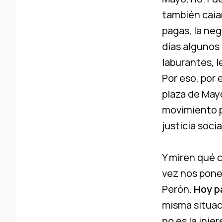
también caía
pagas, la neg
días algunos
laburantes, l
Por eso, por 
plaza de Mayo
movimiento p
justicia soci
Y miren qué 
vez nos pone
Perón.
Hoy p
misma situac
no es la inje