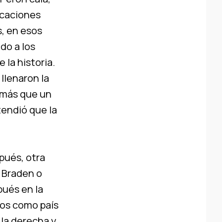
acaciones
s, en esos
do a los
 la historia.
 llenaron la
o más que un
tendió que la
pués, otra
 Braden o
pués en la
os como país
 la derecha y