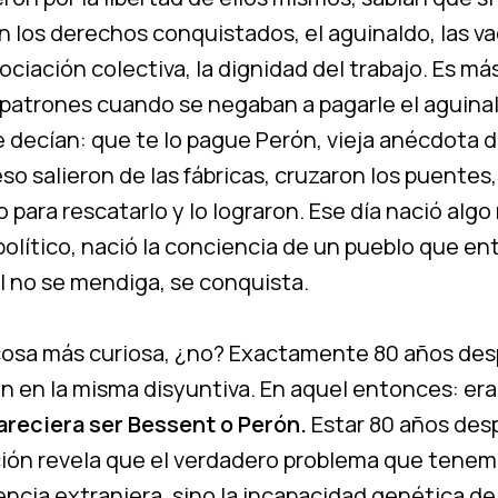
n los derechos conquistados, el aguinaldo, las v
ociación colectiva, la dignidad del trabajo. Es má
 patrones cuando se negaban a pagarle el aguinal
e decían: que te lo pague Perón, vieja anécdota de
eso salieron de las fábricas, cruzaron los puentes,
 para rescatarlo y lo lograron. Ese día nació alg
olítico, nació la conciencia de un pueblo que en
al no se mendiga, se conquista.
cosa más curiosa, ¿no? Exactamente 80 años des
n en la misma disyuntiva. En aquel entonces: era
areciera ser Bessent o Perón.
Estar 80 años des
ión revela que el verdadero problema que tenem
rencia extranjera, sino la incapacidad genética de