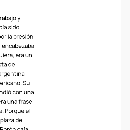
rabajo y
bía sido
or la presión
e encabezaba
uiera, era un
sta de
 argentina
ericano. Su
ondió con una
ra una frase
a. Porque el
 plaza de
 Perón caía,