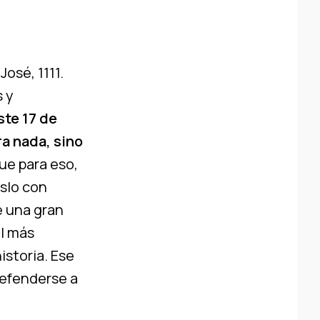
osé, 1111.
 y
ste 17 de
ra nada, sino
que para eso,
oslo con
e una gran
el más
istoria. Ese
defenderse a