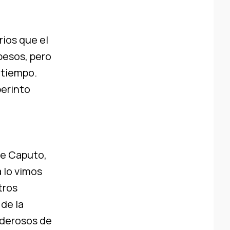
rios que el
pesos, pero
 tiempo.
berinto
de Caputo,
a lo vimos
tros
 de la
oderosos de