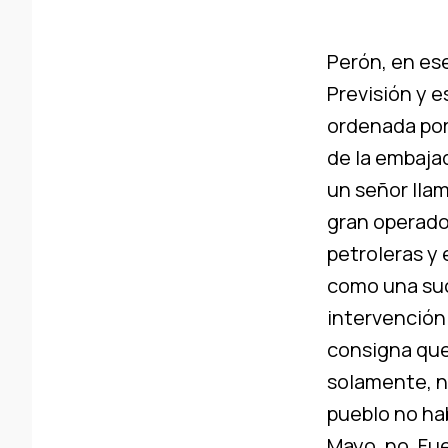
Perón, en es
Previsión y e
ordenada por
de la embaja
un señor llam
gran operador
petroleras y
como una suc
intervención
consigna que
solamente, n
pueblo no hab
Mayo, no. Fue