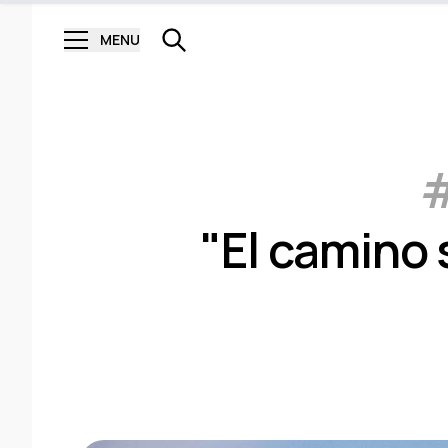
MENU
#
"El camino 