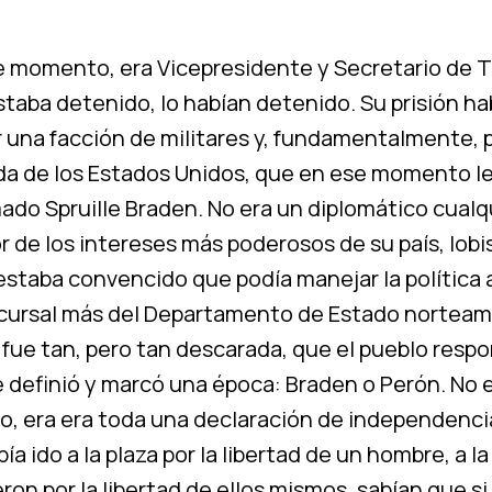
e momento, era Vicepresidente y Secretario de T
staba detenido, lo habían detenido. Su prisión ha
 una facción de militares y, fundamentalmente, p
da de los Estados Unidos, que en ese momento l
ado Spruille Braden. No era un diplomático cualq
 de los intereses más poderosos de su país, lobi
 estaba convencido que podía manejar la política
ursal más del Departamento de Estado norteam
 fue tan, pero tan descarada, que el pueblo resp
 definió y marcó una época: Braden o Perón. No e
o, era era toda una declaración de independenci
ía ido a la plaza por la libertad de un hombre, a la
ron por la libertad de ellos mismos, sabían que si