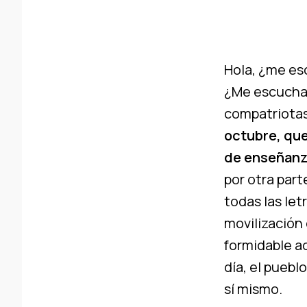
Hola, ¿me es
¿Me escucha
compatriotas
octubre, que
de enseñanz
por otra part
todas las let
movilización 
formidable ac
día, el pueb
sí mismo.