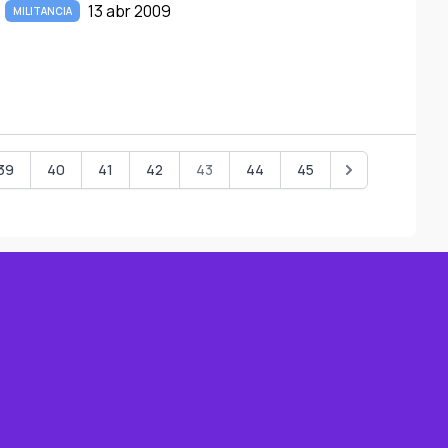
13 abr 2009
MILITANCIA
39
40
41
42
43
44
45