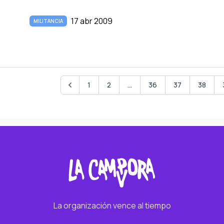
17 abr 2009
MILITANCIA
1
2
...
36
37
38
La organización vence al tiempo