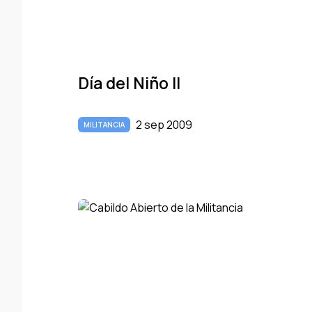
Dí­a del Niño II
2 sep 2009
MILITANCIA