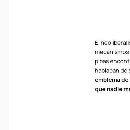
El neoliberal
mecanismos de
pibas encont
hablaban de s
emblema de h
que nadie má