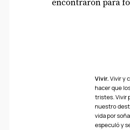
encontraron para for
Vivir.
Vivir y 
hacer que lo
tristes. Vivi
nuestro desti
vida por soñ
especuló y se