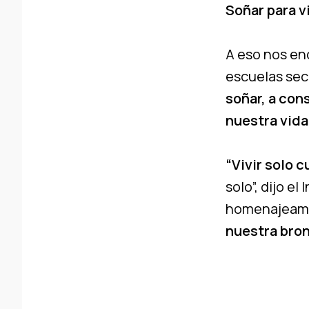
Soñar para vi
A eso nos enc
escuelas sec
soñar, a con
nuestra vida
“Vivir solo c
solo”, dijo el
homenajeamo
nuestra bron