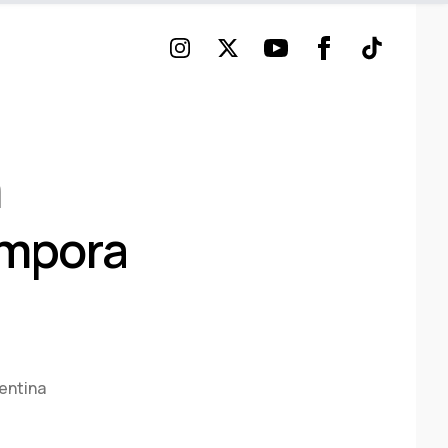
Instagram
Twitter
Youtube
Facebook
TikTok
a
ámpora
entina