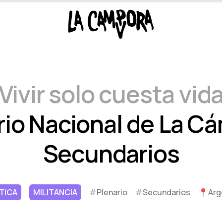
Vivir solo cuesta vid
rio Nacional de La C
Secundarios
TICA
MILITANCIA
#
Plenario
#
Secundarios
📍
Arg