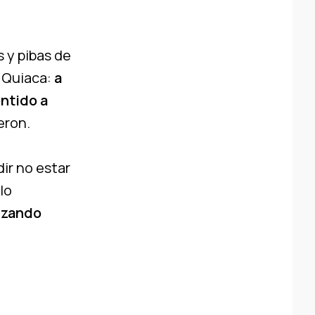
 y pibas de
a Quiaca:
a
entido a
eron.
dir no estar
lo
izando