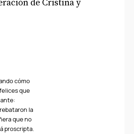
eración de Cristina y
nsando cómo
felices que
lante:
rrebataron la
añera que no
á proscripta.