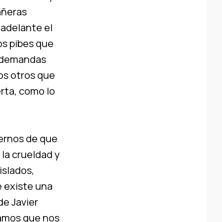
añeras
 adelante el
os pibes que
s demandas
os otros que
rta, como lo
ernos de que
la crueldad y
slados,
e existe una
de Javier
ptamos que nos