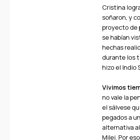
Cristina log
soñaron, y c
proyecto de p
se habían vi
hechas reali
durante los t
hizo el Indio 
Vivimos tiem
no vale la pe
el sálvese q
pegados a una
alternativa a
Milei. Por es