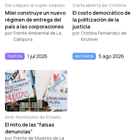
Del saqueo al super saqueo
Carta abierta de Cristina
Milei construye un nuevo
El costo democrático de
régimen de entrega del
la politización de la
país a las corporaciones
justicia
por
Frente Ambiental de La
por
Cristina Fernández de
Cámpora
Kirchner
1 jul 2026
5 ago 2026
POLÍTICA
MILITANCIA
Anti-feminismo de Estado
El mito de las “falsas
denuncias”
por
Frente de Mujeres de La