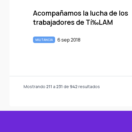
Acompañamos la lucha de los
trabajadores de Tí‰LAM
6 sep 2018
MILITANCIA
Mostrando
211
a
231
de
942
resultados