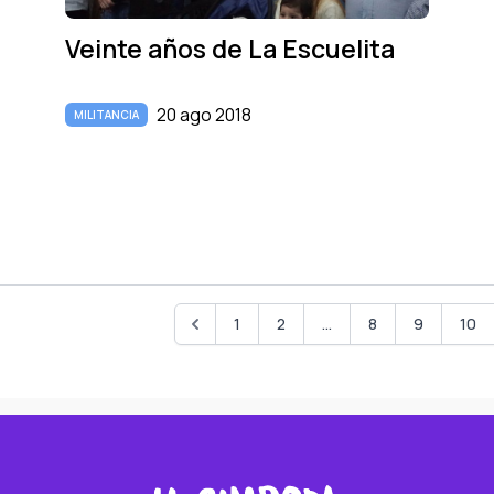
Veinte años de La Escuelita
20 ago 2018
MILITANCIA
1
2
...
8
9
10