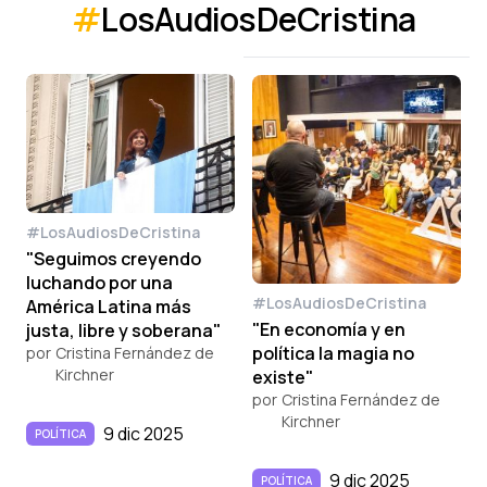
#
LosAudiosDeCristina
#LosAudiosDeCristina
"Seguimos creyendo
luchando por una
#LosAudiosDeCristina
América Latina más
"En economía y en
justa, libre y soberana"
política la magia no
por
Cristina Fernández de
Kirchner
existe"
por
Cristina Fernández de
Kirchner
9 dic 2025
POLÍTICA
9 dic 2025
POLÍTICA