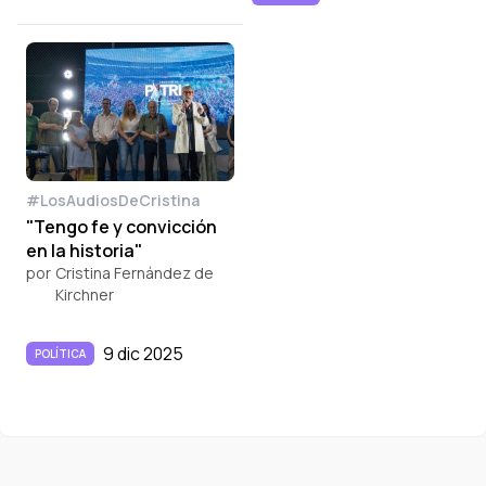
#LosAudiosDeCristina
"Tengo fe y convicción
en la historia"
por
Cristina Fernández de
Kirchner
9 dic 2025
POLÍTICA