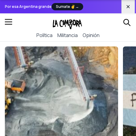
Dis
Por esa Argentina grande
Sumate ✌
→
Política
Militancia
Opinión