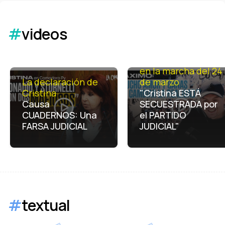
#
videos
Máximo Kirchner
en la marcha del 24
La declaración de
de marzo
Cristina
"Cristina ESTÁ
Causa
SECUESTRADA por
CUADERNOS: Una
el PARTIDO
FARSA JUDICIAL
JUDICIAL"
#
textual