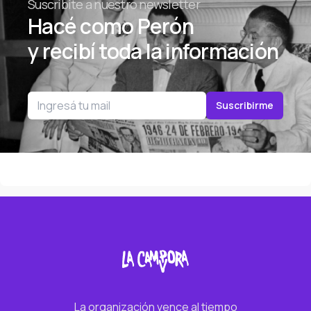
Suscribite a nuestro newsletter
Hacé como Perón
y recibí toda la información
Email
Suscribirme
La organización vence al tiempo