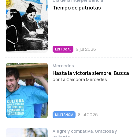
Día de la Independencia
Tiempo de patriotas
9 jul 2026
EDITORIAL
Mercedes
Hasta la victoria siempre, Buzza
por
La Cámpora Mercedes
8 jul 2026
MILITANCIA
Alegre y combativa. Graciosa y
valiente