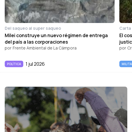
Del saqueo al super saqueo
Carta 
Milei construye un nuevo régimen de entrega
El co
del país a las corporaciones
justic
por
Frente Ambiental de La Cámpora
por
Cr
1 jul 2026
POLÍTICA
MILIT